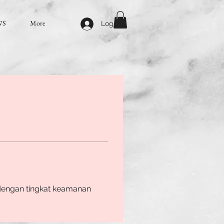
WS
More
Log In
 dengan tingkat keamanan 