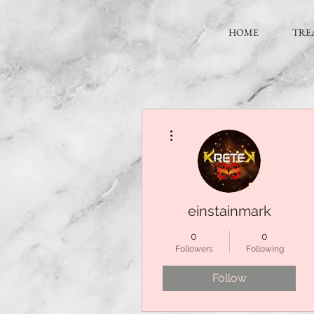
HOME
TRE
More actions
einstainmark
0
0
Followers
Following
Follow